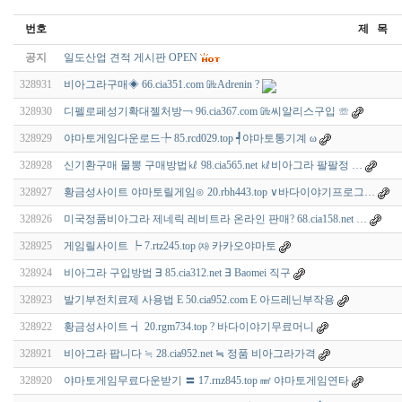
번호
제 목
공지
일도산업 견적 게시판 OPEN
328931
비아그라구매◈ 66.cia351.com ㎓Adrenin ?
328930
디펠로페성기확대젤처방￢ 96.cia367.com ㎓씨알리스구입 ☏
328929
야마토게임다운로드╄ 85.rcd029.top ┩야마토통기계 ω
328928
신기환구매 물뽕 구매방법㎘ 98.cia565.net ㎘비아그라 팔팔정 …
328927
황금성사이트 야마토릴게임⊙ 20.rbh443.top ∨바다이야기프로그…
328926
미국정품비아그라 제네릭 레비트라 온라인 판매? 68.cia158.net …
328925
게임릴사이트 ┡ 7.rtz245.top ㈖ 카카오야마토
328924
비아그라 구입방법 ∃ 85.cia312.net ∃ Baomei 직구
328923
발기부전치료제 사용법 E 50.cia952.com E 아드레닌부작용
328922
황금성사이트 ┪ 20.rgm734.top ? 바다이야기무료머니
328921
비아그라 팝니다 ≒ 28.cia952.net ≒ 정품 비아그라가격
328920
야마토게임무료다운받기 〓 17.rnz845.top ㎟ 야마토게임연타