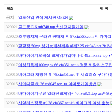
번호
제 목
공지
일도산업 견적 게시판 OPEN
329021
골드몽 E 6.rub748.top ╇ 신천지릴게임
329020
조루방지제 온라인 판매처 ㅻ 87.cia565.com ㅻ 카
329019
팔팔정 50mg 성기능개선제후불제? 25.cia948.net ?
329018
바다이야기오락실 릴게임가입머니≪ 49.rmk332.top
329017
여성최음제100mg㎱ 66.cia351.net ⊙정품 씨알리스구입
329016
비아그라 처방전 ㅸ 78.cia351.net ㅸ 시알리스 구매대
329015
사아다쿨 ㉩ 26.rcd045.top ≪ 야마토게임방법
329014
바다이야기무료 알라딘릴게임≠ 40.rvn821.top ㎲
329013
시알리스정품 ㈋ 28.cia367.net ㈋ 비아그라 여성 효능