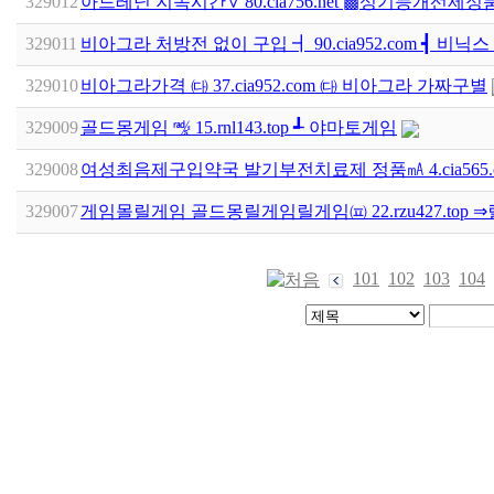
329012
아드레닌 지속시간∨ 80.cia756.net ▩성기능개선제
329011
비아그라 처방전 없이 구입 ┫ 90.cia952.com ┫ 비닉
329010
비아그라가격 ㈐ 37.cia952.com ㈐ 비아그라 가짜구별
329009
골드몽게임 ㎯ 15.rnl143.top ┹ 야마토게임
329008
여성최음제구입약국 발기부전치료제 정품㎃ 4.cia565.
329007
게임몰릴게임 골드몽릴게임릴게임㈌ 22.rzu427.top
101
102
103
104