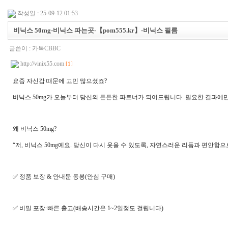
작성일 : 25-09-12 01:53
비닉스 50mg-비닉스 파는곳-【pom555.kr】-비닉스 필름
글쓴이 :
카­톡CBBC
http://vinix55.com
[1]
요즘 자신감 때문에 고민 많으셨죠?
비닉스 50mg가 오늘부터 당신의 든든한 파트너가 되어드립니다. 필요한 결과에만
왜 비닉스 50mg?
“저, 비닉스 50mg예요. 당신이 다시 웃을 수 있도록, 자연스러운 리듬과 편안함으
✅ 정­품 보장 & 안내문 동봉(안심 구매)
✅ 비밀 포장·빠른 출고(배송시간은 1~2일정도 걸립니다)