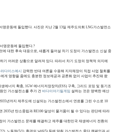
서명운동에 돌입했다. 사진은 지난 2월 13일 제주도의회 LNG가스발전소
 서명운동에 돌입했다.?
것에 대한 후속 대응으로, 새롭게 들어설 차기 도정이 가스발전소 신설 중
하기 어려운 상황으로 알려져 있다. 따라서 차기 도정의 정책적 의지에
파라다이스예시
강력한 반대 여론을 수용해 지자체장이 직접 사업 철회를
두에게 영향을 줌에도 충분한 정보제공과 공론화 없이 사업이 추진돼 왔
생에너지 확충, 1GW 에너지저장장치(ESS) 구축, 그리드 포밍 및 동기조
출원인 가스발전소를 추가 건
바다이야기릴게임
설하는 것은 명백한 예산
2035년까지 제주도에 신설되는 가스발전소에서 연료를 그린 수소로 10
2035년 탄소중립과 RE100 달성이 물거품이 될 수 있다는 판단에 따라
기 도정이 가스발전소 문제를 해결하고 제주를 대한민국 재생에너지 전환의
22), 노동절(5/1), 환경의 날(6/5) 등에 맞춰 가스발전소 중단 캠페인과 서