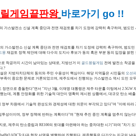
릴게임끝판왕
바로가기 go !!
의 가스발전소 신설 계획 중단과 전면 재검토를 차기 도정에 강력히 촉구하며, 범도민 
모의 가스발전소 신설 계획 중단과 전면 재검토를 차기 도정에 강력히 촉구하며, 범도민
드몽
재검토 정책 제안에 대해 다수의 도지사 후보가 동의 혹은 부분 동의 입장을 밝힌 
중으로 착공까지 시간이 남아있는 상태로, 지방선거 이
골드몽릴게임
전에 발전소 착공을 
.?
력발전소 건설은 지방자치단체의 동의와 주민 수용성이 핵심이다. 해당 지역들은 시민들의
오션
 부족이 중요한 문제로 거론되었으며, 제주도에서 진행되는 가스발전소 역시 도민 모
 정면으로 충돌한다"면서 "지난 3월, 이재명 대통령은 제주 타운홀 미팅에서 2.5GW 재
약속했는데, 계통 안정화를 위한 기술적 대안이 명확히 제시된 상황에서, 대규모 탄소 배
 정부 차원에서 기술적 완성도와 경제성에 대한 의문이 부각되고 있다"며 "이에 따라 
투성이이며, 정부 정책에 반하는 계획이다"며 "현재 추진 중인 계획을 멈추지 않는다면 
지로, 제주의 탄소중립과 RE100의 토대를 마련해야 하는 중차대한 시기"라며 "차
.
6LM4xba9W1ADCTcA)과 현장 서명을 병행하여 진행된다. 제주행동은 다가오는 지구의 날(4/