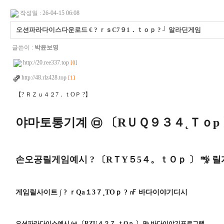
작성일 : 26-04-15 06:08
오션파라다이스다운로드 € ? ｒｓC7９1．ｔｏｐ ? ┘ 알라딘게임
글쓴이 :
박윤보영
http://20.ree337.top
[0]
http://48.rlz428.top
[1]
【? ＲＺｕ４２7．ｔOＰ ?】
야마토통기계 ㉤ 〔RＵＱ９３４˛Ｔｏp 
손오공릴게임예시 ? 〔RＴY５5４。ｔＯｐ 〕 ㎯ 릴
게임릴사이트 ∫ ? ｒQa１3７¸TOｐ ? ㎋ 바다이야기디시
오션파라다이스예시 ㈅ 〔RZU４２７¸ｔOｐ 〕 ㎓ 바다이야기프로그램