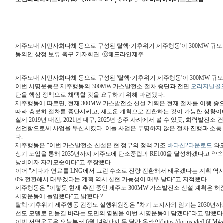
제주도내 시민사회다체 등으로 구성된 탈핵·기후위기 제주행동'이 300MW 규모
동의안 상정 보류 촉구 기자회견. ⓒ헤드라인제주
제주도내 시민사회다체 등으로 구성된 '탈핵·기후위기 제주행동'이 300MW 규
이번 서명운동은 제주행동의 300MW 가스발전소 절차 중단과 전면
오리지널골
단을 핵심 정책으로 채택할 것을 요구하기 위해 마련됐다.
제주행동에 따르면, 현재 300MW 가스발전소 신설 계획은 현재 절차를 이행 
따라 충분히 절차를 중단시키고, 새로운 계획으로 전환하는 것이 가능한 상황이다
실제 2019년 대전, 2021년 대구, 2025년 충주 사례에서 볼 수 있듯, 화
선언함으로써 사업을 무산시켰다. 이들 사업은 투명하지 않은 절차 진행과 소통
다.
제주행동은 "이번 가스발전소 신설은 현 정부의 정책 기조
바다신2다운로드
와도
상기 도입을 통해 2035년까지 제주도에 탄소중립과 RE100을 달성하겠다고 
낭비이자 자기모순이다"고 주장했다.
이어 "게다가 연료를 LNG에서 그린 수소로 전량 전환해서 태우겠다는 계획 역시
0% 전환해서 태우겠다는 계획 역시 실현 가능성이 매우 낮다"고 지적했다.
제주행동은 "이렇듯 현재 추진 중인 제주도 300MW 가스발전소 신설 계획은 허점
서명운동에 돌입했다"고 밝혔다.?
탈핵·기후위기 제주행동 김정도 실행위원장은 "차기 도지사의 임기는 2030년까
선도 모델로 만들길 바라는 도민의 염원을 이번 서명운동에 담겠다"라고 말했다
이번 서명운동은 오늘부터 6월 14일까지 두 달간 온라인(https://forms.gle/L