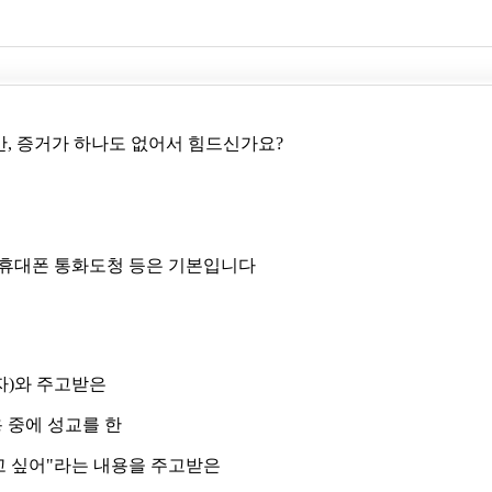
만
,
증거가
하나도
없어서
힘드신가요
?
휴대폰
통화도청
등은
기본입니다
자
)
와
주고받은
용
중에
성교를
한
고
싶어
"
라는
내용을
주고받은