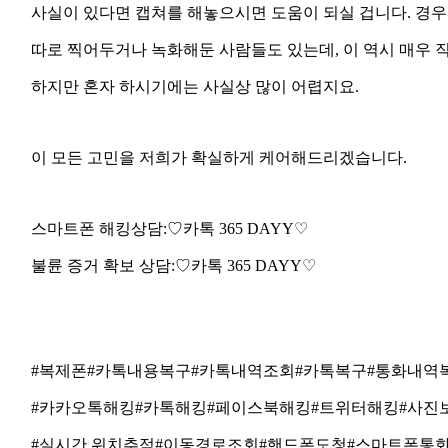
사실이
있다면
캡쳐를
해놓으시면
도움이
되실
겁니다
.
경우
따로
찍어두거나
녹화해둔
사람들도
있는데
,
이
역시
매우
하지만
혼자
하시기에는
사실상
많이
어렵지요
.
이
모든
고민을
저희가
확실하게
케어해드리겠습니다
.
스마트폰
해킹상담
:
♡
카
톡
365 DAYY
♡
불륜
증거
확보
상담
:
♡
카
톡
365 DAYY
♡
#
복제폰
#
카톡내용복구
#
카톡내역조회
#
카톡복구
#
통화내역
#
카카오톡해킹
#
카톡해킹
#
페이스북해킹
#
트위터해킹
#
사진
#
실시간
위치추적
#
이동경로조회
#
핸드폰도청
#
스마트폰통