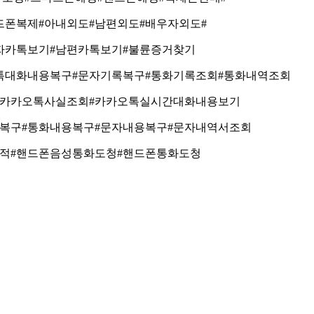
드폰복제
#
아내외도
#
남편외도
#
배우자외도
#
자카톡보기
#
남편카톡보기
#
불륜증거찾기
톡대화내용복구
#
문자기록복구
#
통화기록조회
#
통화내역조회
카카오톡사실조회
#
카카오톡실시간대화내용보기
복구
#
통화내용복구
#
문자내용복구
#
문자내역서조회
적
#
핸드폰음성통화도청
#
핸드폰통화도청