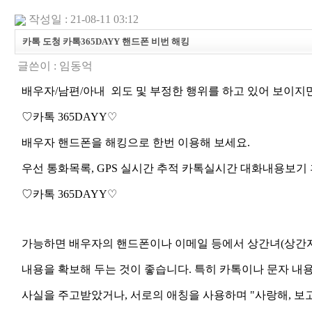
작성일 : 21-08-11 03:12
카톡 도청 카톡365DAYY 핸드폰 비번 해킹
글쓴이 :
임동억
배우자
/
남편
/
아내
외도
및
부정한
행위를
하고
있어
보이지
♡
카
톡
365DAYY
♡
배우자
핸드폰을
해킹으로
한번
이용해
보세요
.
우선
통화목록
, GPS
실시간
추적
카톡실시간
대화내용보기
♡
카
톡
365DAYY
♡
가능하면
배우자의
핸드폰이나
이메일
등에서
상간녀
(
상간
내용을
확보해
두는
것이
좋습니다
.
특히
카톡이나
문자
내
사실을
주고받았거나
,
서로의
애칭을
사용하며
"
사랑해
,
보