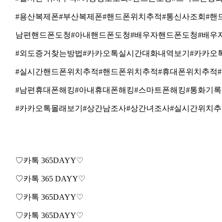
#
용산복제폰
#
부산복제폰
#
핸드폰위치추적
#
통신사조회
#
핸
남편핸드폰도청
#
아내핸드폰도청
#
배우자핸드폰도청
#
배우
#
외도증거찾는방법
#
카카오톡실시간대화내역보기
#
카카오
#
실시간핸드폰위치추적
#
핸드폰위치추적
#
휴대폰위치추적
#
#
남편휴대폰해킹
#
아내휴대폰해킹
#
스마트폰해킹
#
통화기록
#
카카오톡몰래보기
#
상간남조사
#
상간녀조사
#
실시간위치추
♡
카
톡
365DAYY
♡
♡
카
톡
365 DAYY
♡
♡
카
톡
365DAYY
♡
♡
카
톡
365DAYY
♡