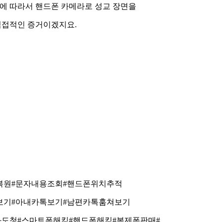
에
따라서
핸드폰
카메라로
성교
장면을
직접적인
증거이겠지요
.
복원
#
문자내용조회
#
핸드폰위치추적
보기
#
아내카톡보기
#
남편카톡훔쳐보기
화도청
#
스마트폰해킹
#
핸드폰해킹
#
복제폰판매
#